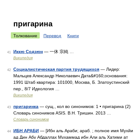
пригарина
Толкование
Перевод
Книги
Иккю Содзюн
— 一休 宗純 …
41
Википедия
Социалистическая партия трудящихся
— Лидер:
42
Мальцев Александр Николаевич Дата&#160;основания:
1991 Штаб квартира: 101000, Москва, Б. Златоустинский
пер., 8/7 Идеология …
Википедия
пригаринка
— сущ., кол во синонимов: 1 • пригарина (2)
43
Словарь синонимов ASIS. В.Н. Тришин. 2013 …
Словарь синонимов
ИБН АРАБИ
— [Ибн аль Араби; араб. ; полное имя Мухйи
44
ад Дин Абу Абдаллах Мухаммад ибн Али аль Хатими ат