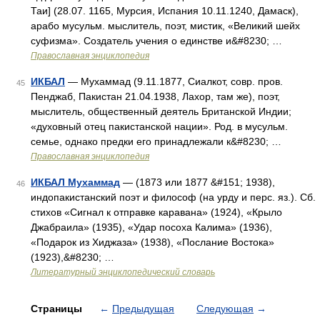
Таи] (28.07. 1165, Мурсия, Испания 10.11.1240, Дамаск),
арабо мусульм. мыслитель, поэт, мистик, «Великий шейх
суфизма». Создатель учения о единстве и&#8230; …
Православная энциклопедия
ИКБАЛ
— Мухаммад (9.11.1877, Сиалкот, совр. пров.
45
Пенджаб, Пакистан 21.04.1938, Лахор, там же), поэт,
мыслитель, общественный деятель Британской Индии;
«духовный отец пакистанской нации». Род. в мусульм.
семье, однако предки его принадлежали к&#8230; …
Православная энциклопедия
ИКБАЛ Мухаммад
— (1873 или 1877 &#151; 1938),
46
индопакистанский поэт и философ (на урду и перс. яз.). Сб.
стихов «Сигнал к отправке каравана» (1924), «Крыло
Джабраила» (1935), «Удар посоха Калима» (1936),
«Подарок из Хиджаза» (1938), «Послание Востока»
(1923),&#8230; …
Литературный энциклопедический словарь
Страницы
←
Предыдущая
Следующая
→